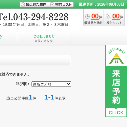
最終更新：2026年08月08日
00
00
件
件
最近見た物件
検討リスト
～19:00
定休日：水曜日、第２・３木曜日
は対応できません。
並び順：
1
1-1
該当公開件数
件
件表示