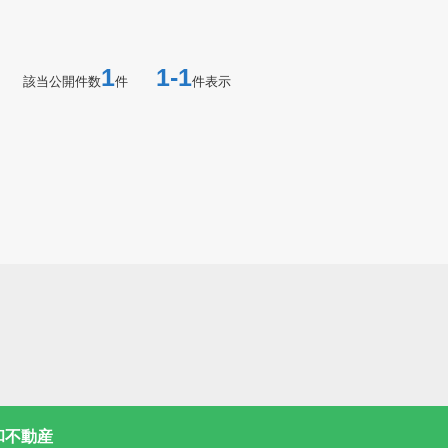
1
1-1
該当公開件数
件
件表示
和不動産