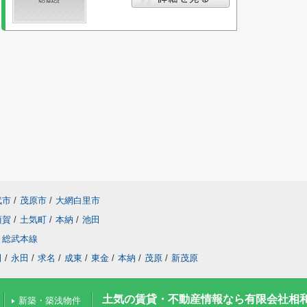
武市
/
茂原市
/
大網白里市
須賀
/
土気町
/
本納
/
池田
総武本線
田
/
永田
/
求名
/
成東
/
東金
/
本納
/
茂原
/
新茂原
土気の賃貸・不動産情報なら有限会社相
新築・築浅物件