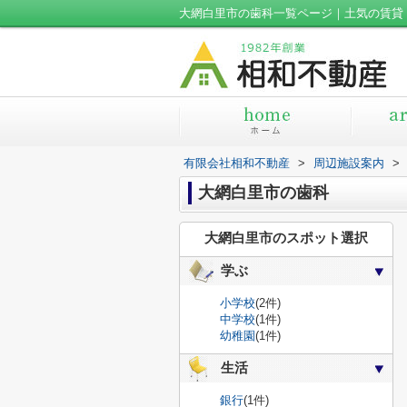
大網白里市の歯科一覧ページ｜土気の賃貸
有限会社相和不動産
>
周辺施設案内
>
大網白里市の歯科
大網白里市のスポット選択
学ぶ
小学校
(2件)
中学校
(1件)
幼稚園
(1件)
生活
銀行
(1件)