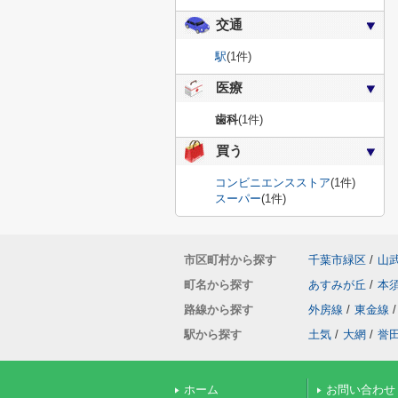
交通
駅
(1件)
医療
歯科
(1件)
買う
コンビニエンスストア
(1件)
スーパー
(1件)
市区町村から探す
千葉市緑区
/
山
町名から探す
あすみが丘
/
本
路線から探す
外房線
/
東金線
/
駅から探す
土気
/
大網
/
誉
ホーム
お問い合わせ