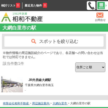
0
0
検討リスト
最近見た物件
お問合せ
大網白里市の駅
スポットを絞り込む
※物件情報の周辺施設紹介のページであり、各店舗への問い合わせは当
社では対応できません。
該当件数
1
件
JR外房線大網駅
千葉県大網白里市南玉
-
有限会社相和不動産
>
周辺施設案内
>
大網白里市
>
大網白里市の駅