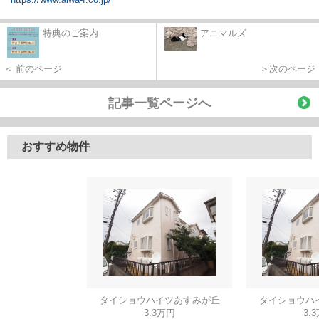
特典のご案内
アニマルズ
＜ 前のページ
＞次のページ
記事一覧ページへ
おすすめ物件
タイショウハイツあすみが丘
タイショウハ
3.3万円
3.