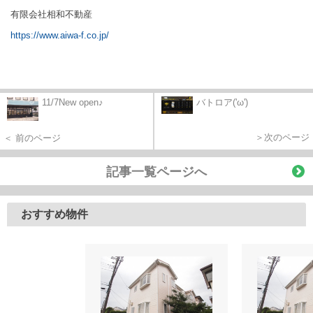
有限会社相和不動産
https://www.aiwa-f.co.jp/
11/7New open♪
バトロア('ω')
＞次のページ
＜ 前のページ
記事一覧ページへ
おすすめ物件