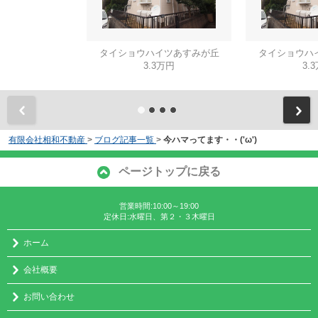
タイショウハイツあすみが丘
タイショウハ
3.3万円
3.
有限会社相和不動産
>
ブログ記事一覧
>
今ハマってます・・('ω')
ページトップに戻る
営業時間:10:00～19:00
定休日:水曜日、第２・３木曜日
ホーム
会社概要
お問い合わせ