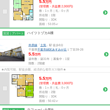
5.5
万
円
(管理費・共益費 2,000円)
敷：1ヶ月｜礼：0ヶ月
所在階：1階
間取り：3DK
面積：53.05㎡
ハイツトヅカA棟
賃貸｜アパート
外房線
「
土気
」駅 徒歩6分
千葉県
千葉市緑区
あすみが丘
１丁目39-26
5.5
万円
築年数：築31年 ｜募集中：
1室
階数：2階建
★内覧可能、駅徒歩圏、経済的な都市ガス物件★
5.5
万
円
(管理費・共益費 3,000円)
敷：1ヶ月｜礼：0ヶ月
所在階：2階
間取り：3DK
面積：50.42㎡
ラフォーレ土気B