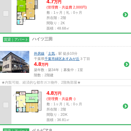
4.7
万
円
(管理費・共益費 2,000円)
敷：1ヶ月｜礼：0ヶ月
所在階：2階
間取り：2K
面積：48.68㎡
ハイツ三田
賃貸｜アパート
外房線
「
土気
」駅 徒歩10分
千葉県
千葉市緑区
あすみが丘
３丁目
4.8
万円
築年数：築34年 ｜募集中：
1室
階数：2階建
★内覧可能、経済的な都市ガス物件、2階角部屋★
4.8
万
円
(管理費・共益費 -)
敷：1ヶ月｜礼：0ヶ月
所在階：2階
間取り：2DK
面積：36.81㎡
ベルピアＢ
賃貸｜アパート