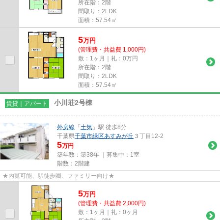
所在階：2階
間取り：2LDK
面積：57.54㎡
5
万
円
(管理費・共益費 1,000円)
敷：1ヶ月｜礼：0万円
所在階：2階
間取り：2LDK
面積：57.54㎡
小川荘2号棟
賃貸｜アパート
外房線
「
土気
」駅 徒歩8分
千葉県
千葉市緑区
あすみが丘
３丁目12-2
5
万円
築年数：築38年 ｜募集中：
1室
階数：2階建
★内覧可能、駅徒歩圏、ファミリー向け★
5
万
円
(管理費・共益費 2,000円)
敷：1ヶ月｜礼：0ヶ月