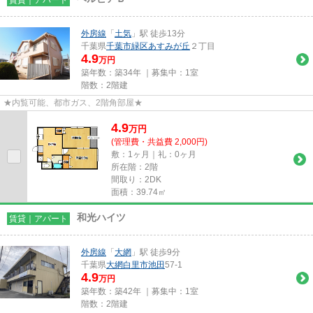
外房線
「
土気
」駅 徒歩13分
千葉県
千葉市緑区
あすみが丘
２丁目
4.9
万円
築年数：築34年 ｜募集中：
1室
階数：2階建
★内覧可能、都市ガス、2階角部屋★
4.9
万
円
(管理費・共益費 2,000円)
敷：1ヶ月｜礼：0ヶ月
所在階：2階
間取り：2DK
面積：39.74㎡
和光ハイツ
賃貸｜アパート
外房線
「
大網
」駅 徒歩9分
千葉県
大網白里市
池田
57-1
4.9
万円
築年数：築42年 ｜募集中：
1室
階数：2階建