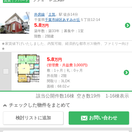
賃貸｜アパート
外房線
「
土気
」駅 徒歩14分
千葉県
千葉市緑区
あすみが丘
５丁目12-14
5.8
万円
築年数：築33年 ｜募集中：
1室
階数：2階建
★家賃値下げいたしました、内覧可能、経済的な都市ガス物件、ファミリー向け
★
5.8
万
円
(管理費・共益費 3,000円)
敷：1ヶ月｜礼：0ヶ月
所在階：2階
間取り：3LDK
面積：68.02㎡
該当公開件数
16
棟 空き数
19
件
1-16
棟表示
チェックした物件をまとめて
検討リストに追加
お問い合わせ