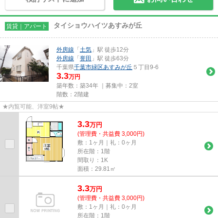
タイショウハイツあすみが丘
賃貸｜アパート
外房線
「
土気
」駅 徒歩12分
外房線
「
誉田
」駅 徒歩63分
千葉県
千葉市緑区
あすみが丘
５丁目9-6
3.3
万円
築年数：築34年 ｜募集中：
2室
階数：2階建
★内覧可能、洋室9帖★
3.3
万
円
(管理費・共益費 3,000円)
敷：1ヶ月｜礼：0ヶ月
所在階：1階
間取り：1K
面積：29.81㎡
3.3
万
円
(管理費・共益費 3,000円)
敷：1ヶ月｜礼：0ヶ月
所在階：1階