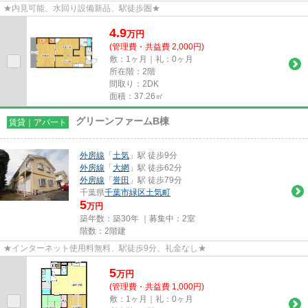
★内見可能、水回り設備新品、駅徒歩圏★
4.9
万
円
(管理費・共益費 2,000円)
敷：1ヶ月｜礼：0ヶ月
所在階：2階
間取り：2DK
面積：37.26㎡
グリーンファームB棟
賃貸｜アパート
外房線
「
土気
」駅 徒歩9分
外房線
「
大網
」駅 徒歩62分
外房線
「
誉田
」駅 徒歩79分
千葉県
千葉市緑区
土気町
5
万円
築年数：築30年 ｜募集中：
2室
階数：2階建
★インターネット使用料無料、駅徒歩9分、礼金なし★
5
万
円
(管理費・共益費 1,000円)
敷：1ヶ月｜礼：0ヶ月