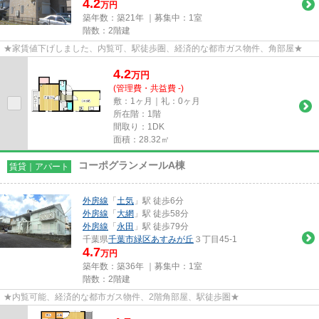
4.2
万円
築年数：築21年 ｜募集中：
1室
階数：2階建
★家賃値下げしました、内覧可、駅徒歩圏、経済的な都市ガス物件、角部屋★
4.2
万
円
(管理費・共益費 -)
敷：1ヶ月｜礼：0ヶ月
所在階：1階
間取り：1DK
面積：28.32㎡
コーポグランメールA棟
賃貸｜アパート
外房線
「
土気
」駅 徒歩6分
外房線
「
大網
」駅 徒歩58分
外房線
「
永田
」駅 徒歩79分
千葉県
千葉市緑区
あすみが丘
３丁目45-1
4.7
万円
築年数：築36年 ｜募集中：
1室
階数：2階建
★内覧可能、経済的な都市ガス物件、2階角部屋、駅徒歩圏★