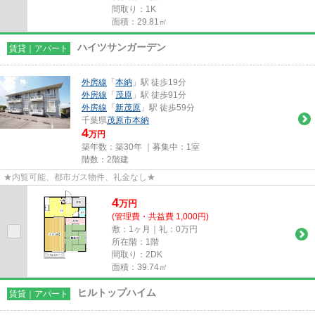
間取り：1K
面積：29.81㎡
ハイツサンガーデン
賃貸｜アパート
外房線
「
本納
」駅 徒歩19分
外房線
「
茂原
」駅 徒歩91分
外房線
「
新茂原
」駅 徒歩59分
千葉県
茂原市
本納
4
万円
築年数：築30年 ｜募集中：
1室
階数：2階建
★内覧可能、都市ガス物件、礼金なし★
4
万
円
(管理費・共益費 1,000円)
敷：1ヶ月｜礼：0万円
所在階：1階
間取り：2DK
面積：39.74㎡
ヒルトップハイム
賃貸｜アパート