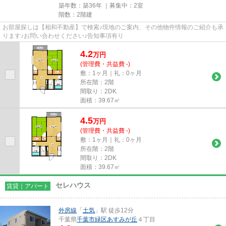
築年数：築36年 ｜募集中：
2室
階数：2階建
お部屋探しは【相和不動産】で検索♪現地のご案内、その他物件情報のご紹介も承
ります♪お問い合わせください♪告知事項有り
4.2
万
円
(管理費・共益費 -)
敷：1ヶ月｜礼：0ヶ月
所在階：2階
間取り：2DK
面積：39.67㎡
4.5
万
円
(管理費・共益費 -)
敷：1ヶ月｜礼：0ヶ月
所在階：2階
間取り：2DK
面積：39.67㎡
セレハウス
賃貸｜アパート
外房線
「
土気
」駅 徒歩12分
千葉県
千葉市緑区
あすみが丘
４丁目