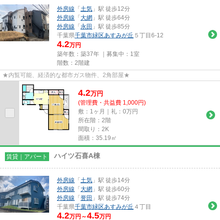
外房線
「
土気
」駅 徒歩12分
外房線
「
大網
」駅 徒歩64分
外房線
「
永田
」駅 徒歩85分
千葉県
千葉市緑区
あすみが丘
５丁目6-12
4.2
万円
築年数：築37年 ｜募集中：
1室
階数：2階建
★内覧可能、経済的な都市ガス物件、2角部屋★
4.2
万
円
(管理費・共益費 1,000円)
敷：1ヶ月｜礼：0万円
所在階：2階
間取り：2K
面積：35.19㎡
ハイツ石喜A棟
賃貸｜アパート
外房線
「
土気
」駅 徒歩14分
外房線
「
大網
」駅 徒歩60分
外房線
「
誉田
」駅 徒歩74分
千葉県
千葉市緑区
あすみが丘
４丁目
4.2
4.5
万円～
万円