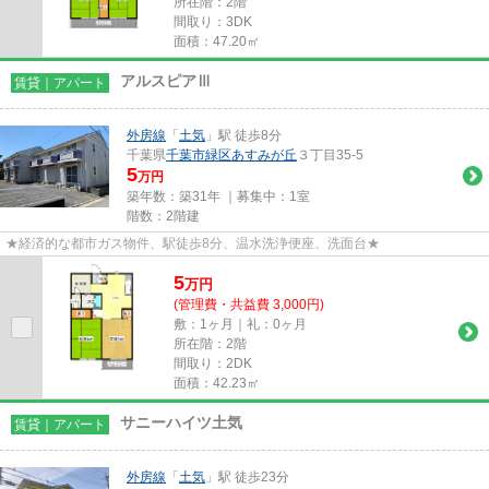
所在階：2階
間取り：3DK
面積：47.20㎡
アルスピアⅢ
賃貸｜アパート
外房線
「
土気
」駅 徒歩8分
千葉県
千葉市緑区
あすみが丘
３丁目35-5
5
万円
築年数：築31年 ｜募集中：
1室
階数：2階建
★経済的な都市ガス物件、駅徒歩8分、温水洗浄便座、洗面台★
5
万
円
(管理費・共益費 3,000円)
敷：1ヶ月｜礼：0ヶ月
所在階：2階
間取り：2DK
面積：42.23㎡
サニーハイツ土気
賃貸｜アパート
外房線
「
土気
」駅 徒歩23分