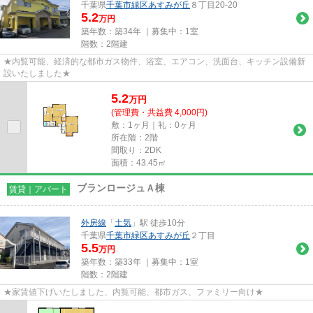
千葉県
千葉市緑区
あすみが丘
８丁目20-20
5.2
万円
築年数：築34年 ｜募集中：
1室
階数：2階建
★内覧可能、経済的な都市ガス物件、浴室、エアコン、洗面台、キッチン設備新
設いたしました★
5.2
万
円
(管理費・共益費 4,000円)
敷：1ヶ月｜礼：0ヶ月
所在階：2階
間取り：2DK
面積：43.45㎡
ブランロージュＡ棟
賃貸｜アパート
外房線
「
土気
」駅 徒歩10分
千葉県
千葉市緑区
あすみが丘
２丁目
5.5
万円
築年数：築33年 ｜募集中：
1室
階数：2階建
★家賃値下げいたしました、内覧可能、都市ガス、ファミリー向け★