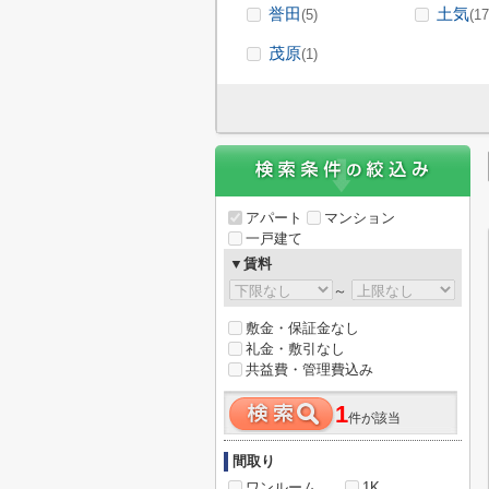
誉田
土気
(5)
(17
茂原
(1)
アパート
マンション
一戸建て
▼賃料
～
敷金・保証金なし
礼金・敷引なし
共益費・管理費込み
1
件が該当
間取り
ワンルーム
1K