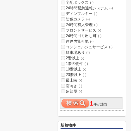
宅配ボックス
(-)
24時間緊急通報システム
(-)
ディンプルキー
(-)
防犯カメラ
(-)
24時間有人管理
(-)
フロントサービス
(-)
24時間ゴミ出し可
(-)
住戸内覧可能
(-)
コンシェルジュサービス
(-)
駐車場あり
(-)
2階以上
(-)
1階の物件
(-)
10階以上
(-)
20階以上
(-)
最上階
(-)
南向き
(-)
角部屋
(-)
1
件が該当
新着物件