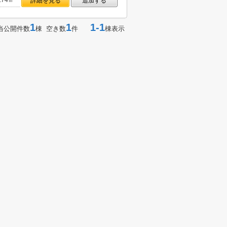
.74㎡
詳細を見る
追加する
1
1
1-1
当公開件数
棟 空き数
件
棟表示