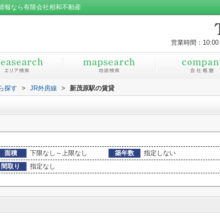
情報なら有限会社相和不動産
営業時間：10:00
から探す
>
JR外房線
>
新茂原駅の賃貸
面積
下限なし～上限なし
築年数
指定しない
間取り
指定なし