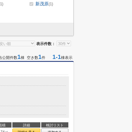
新茂原
(1)
(1)
表示件数：
1
1
1-1
当公開件数
棟 空き数
件
棟表示
面積
詳細
検討リスト