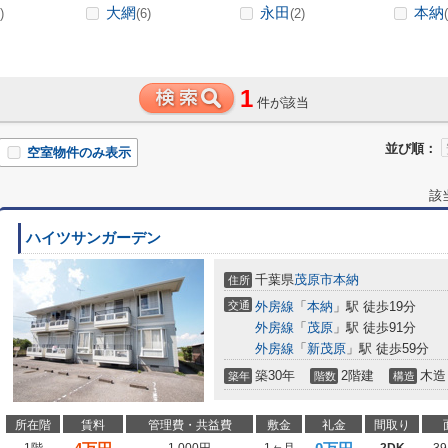
大網
永田
本納
)
(6)
(2)
1
件が該当
並び順：
空室物件のみ表示
該
ハイツサンガーデン
千葉県
茂原市
本納
住所
交通
外房線
「
本納
」駅 徒歩19分
外房線
「
茂原
」駅 徒歩91分
外房線
「
新茂原
」駅 徒歩59分
築30年
2階建
木造
築年
階数
構造
所在階
賃料
管理費・共益費
敷金
礼金
間取り