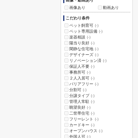
画像・動画あり
画像あり
動画あり
こだわり条件
ペット飼育可
(-)
ペット専用設備
(-)
楽器相談
(-)
陽当り良好
(-)
閑静な住宅地
(-)
デザイナーズ
(-)
リノベーション済
(-)
保証人不要
(-)
事務所可
(-)
２人入居可
(-)
バリアフリー
(-)
分割可
(-)
分譲タイプ
(-)
管理人常駐
(-)
眺望良好
(-)
二世帯住宅
(-)
フリーレント
(-)
カードキー
(-)
オープンハウス
(-)
外国人可
(-)