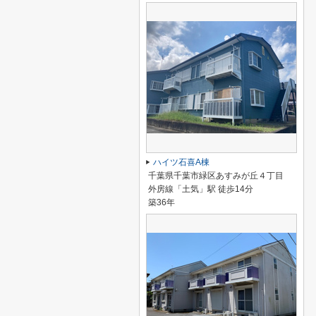
ハイツ石喜A棟
千葉県千葉市緑区あすみが丘４丁目
外房線「土気」駅 徒歩14分
築36年