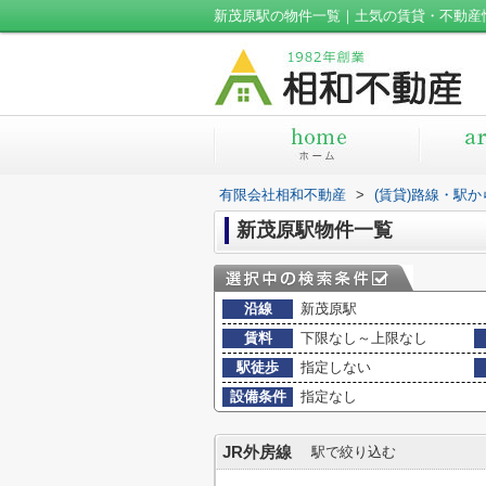
新茂原駅の物件一覧｜土気の賃貸・不動産
有限会社相和不動産
>
(賃貸)路線・駅
新茂原駅物件一覧
沿線
新茂原駅
賃料
下限なし～上限なし
駅徒歩
指定しない
設備条件
指定なし
JR外房線
駅で絞り込む