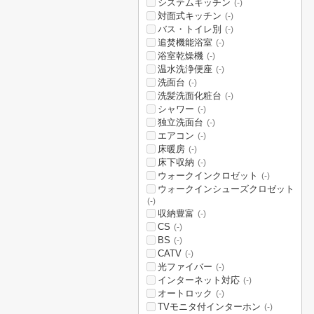
システムキッチン
(-)
対面式キッチン
(-)
バス・トイレ別
(-)
追焚機能浴室
(-)
浴室乾燥機
(-)
温水洗浄便座
(-)
洗面台
(-)
洗髪洗面化粧台
(-)
シャワー
(-)
独立洗面台
(-)
エアコン
(-)
床暖房
(-)
床下収納
(-)
ウォークインクロゼット
(-)
ウォークインシューズクロゼット
(-)
収納豊富
(-)
CS
(-)
BS
(-)
CATV
(-)
光ファイバー
(-)
インターネット対応
(-)
オートロック
(-)
TVモニタ付インターホン
(-)