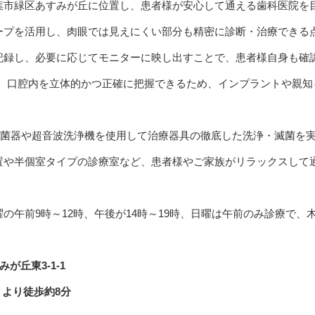
葉市緑区あすみが丘に位置し、患者様が安心して通える歯科医院を
ープを活用し、肉眼では見えにくい部分も精密に診断・治療できる
記録し、必要に応じてモニターに映し出すことで、患者様自身も確
り、口腔内を立体的かつ正確に把握できるため、インプラントや親知
滅菌器や超音波洗浄機を使用して治療器具の徹底した洗浄・滅菌を
置や半個室タイプの診療室など、患者様やご家族がリラックスして
の午前9時～12時、午後が14時～19時、日曜は午前のみ診療で、
が丘東3-1-1
」より徒歩約8分