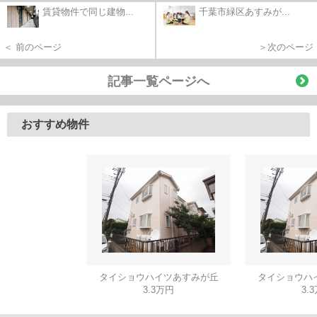
賃貸物件で同じ建物...
千葉市緑区あすみが...
＜ 前のページ
＞次のページ
記事一覧ページへ
おすすめ物件
タイショウハイツあすみが丘
タイショウハ
3.3万円
3.