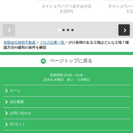
タイショウハイツあすみが丘
タイショウハ
3.3万円
3.
有限会社相和不動産
>
ブログ記事一覧
>
がけ条例のある土地はどんな土地？確
認方法や緩和の条件を解説
ページトップに戻る
営業時間:10:00～19:00
定休日:水曜日、第２・３木曜日
ホーム
会社概要
お問い合わせ
PCサイト