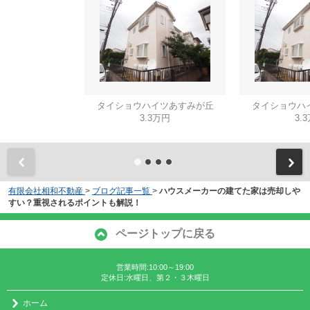
タイショウハイツあすみが丘
タイショウハ
3.3万円
3.
有限会社相和不動産
>
ブログ記事一覧
>
ハウスメーカーの建てた家は売却しや
すい？重視されるポイントも解説！
ページトップに戻る
営業時間:10:00～19:00
定休日:水曜日、第２・３木曜日
ホーム