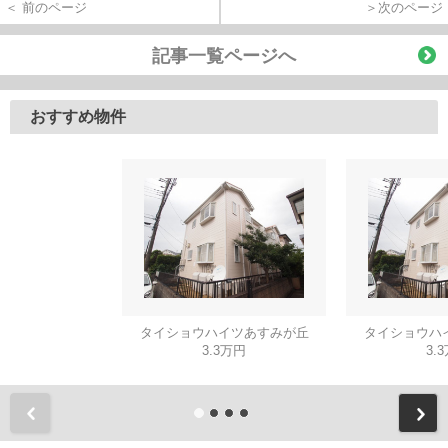
＜ 前のページ
＞次のページ
記事一覧ページへ
おすすめ物件
タイショウハイツあすみが丘
タイショウハ
3.3万円
3.