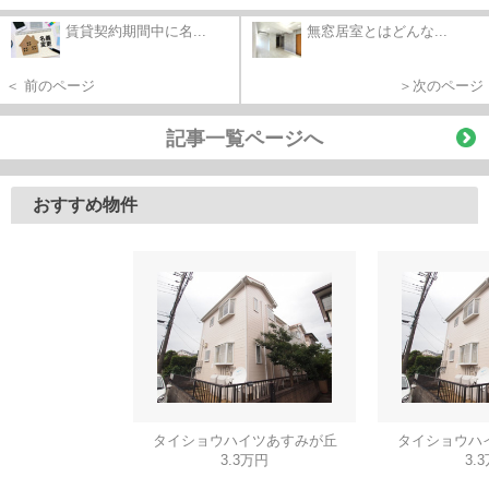
賃貸契約期間中に名...
無窓居室とはどんな...
＜ 前のページ
＞次のページ
記事一覧ページへ
おすすめ物件
タイショウハイツあすみが丘
タイショウハ
3.3万円
3.