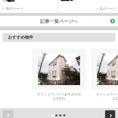
＜ 前のページ
＞次のページ
記事一覧ページへ
おすすめ物件
タイショウハイツあすみが丘
タイショウハ
3.3万円
3.