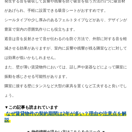
発生する音を吸収して反響や残響を防ぐ吸音を狙う方法の1つに吸音材
があげられ、手軽に設置できる吸音シートがおすすめです。
シールタイプや少し厚みのあるフェルトタイプなどがあり、デザインが
豊富で室内の雰囲気作りにも役立ちます。
遮音は音を反射させて音が伝わるのを防ぐ方法で、外部に対する音を軽
減させる効果がありますが、室内に反響や残響が残る隣室などに対して
は効果が低いかもしれません。
また、壁が薄い賃貸物件においては、話し声や楽器などによって隣室に
振動を感じさせる可能性があります。
隣室に接する壁にタンスなど大型の家具を置くなど工夫すると良いでし
ょう。
▼この記事も読まれています
なぜ賃貸物件の契約期間は2年が多い？理由や注意点を解
説
▼ 物件情報が見たい方はこちらをクリック ▼